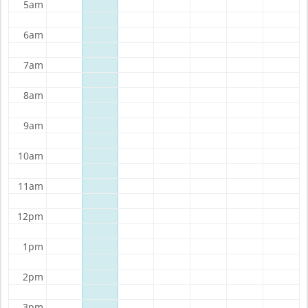
5am
6am
7am
8am
9am
10am
11am
12pm
1pm
2pm
3pm