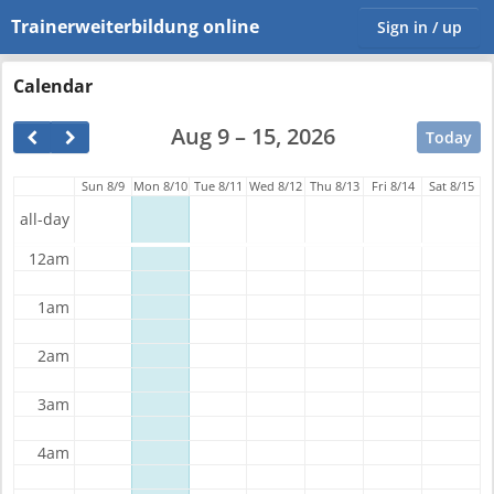
Trainerweiterbildung online
Sign in / up
Calendar
Aug 9 – 15, 2026
Today
Sun 8/9
Mon 8/10
Tue 8/11
Wed 8/12
Thu 8/13
Fri 8/14
Sat 8/15
all-day
12am
1am
2am
3am
4am